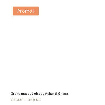
initial
actuel
était :
est :
Promo !
100,00 €.
50,00 €.
Grand masque oiseau Ashanti Ghana
Plage
200,00
€
–
380,00
€