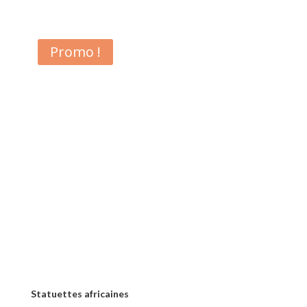
de
prix :
25,00 €
Promo !
à
70,00 €
Statuettes africaines