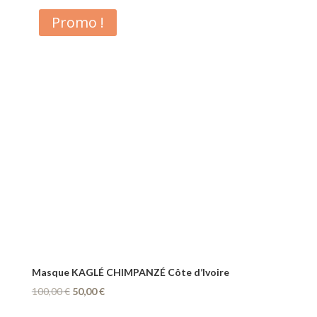
40,00 €
Promo !
à
50,00 €
Masque KAGLÉ CHIMPANZÉ Côte d’Ivoire
Le
Le
100,00
€
50,00
€
prix
prix