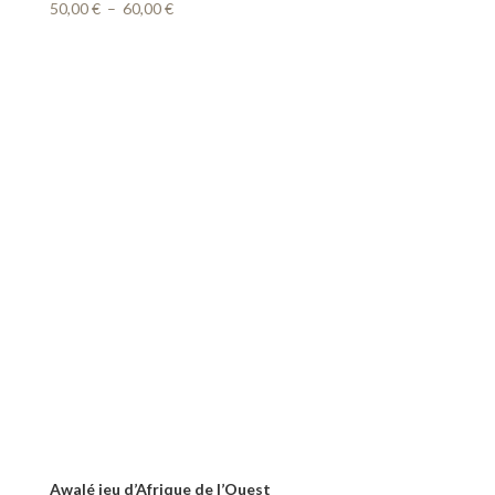
Plage
50,00
€
–
60,00
€
de
prix :
50,00 €
à
60,00 €
Awalé jeu d’Afrique de l’Ouest