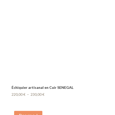
Échiquier artisanal en Cuir SENEGAL
Plage
220,00
€
–
230,00
€
de
prix :
220,00 €