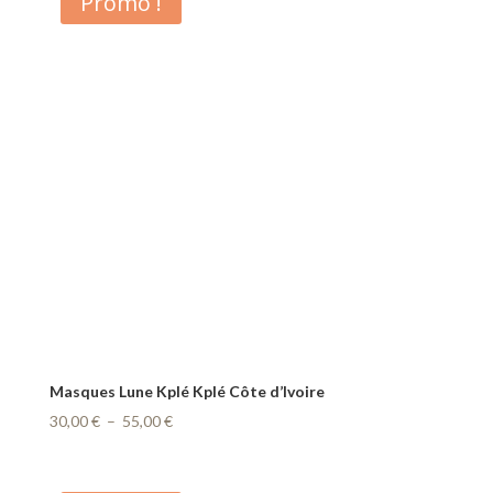
Promo !
à
230,00 €
Masques Lune Kplé Kplé Côte d’Ivoire
Plage
30,00
€
–
55,00
€
de
prix :