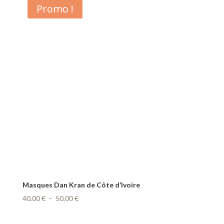
30,00 €
Promo !
à
55,00 €
Masques Dan Kran de Côte d’Ivoire
Plage
40,00
€
–
50,00
€
de
prix :