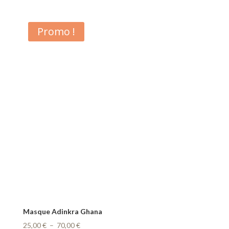
de
prix :
200,00 €
Promo !
à
380,00 €
Masque Adinkra Ghana
Plage
25,00
€
–
70,00
€