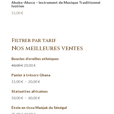
Ahoko-Ahoco – Instrument de Musique Traditionnel
Ivoirien
15,00
€
Filtrer par tarif
Nos meilleures ventes
Boucles d’oreilles ethniques
Le
Le
40,00
€
20,00
€
prix
prix
Panier à trésors Ghana
initial
actuel
Plage
15,00
€
–
20,00
€
était :
est :
de
Statuettes africaines
40,00 €.
20,00 €.
prix :
Plage
50,00
€
–
60,00
€
15,00 €
de
Étole en tissu Manjak du Sénégal
à
prix :
Le
Le