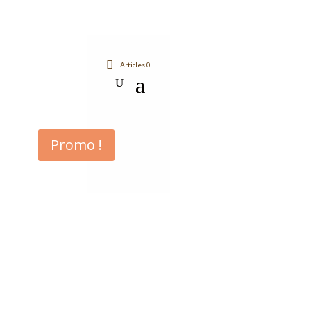
Accueil
/ Produits identifiés “Etoles”
Articles 0
Etoles
Voici le seul résultat
Promo !