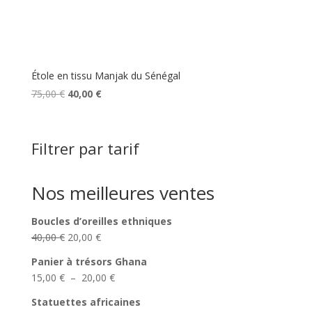
Étole en tissu Manjak du Sénégal
Le
Le
75,00
€
40,00
€
prix
prix
initial
actuel
était :
est :
Filtrer par tarif
75,00 €.
40,00 €.
Nos meilleures ventes
Boucles d’oreilles ethniques
Le
Le
40,00
€
20,00
€
prix
prix
Panier à trésors Ghana
initial
actuel
Plage
15,00
€
–
20,00
€
était :
est :
de
40,00 €.
20,00 €.
Statuettes africaines
prix :