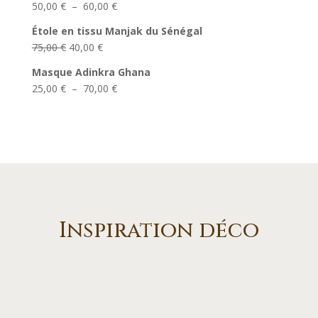
Plage
50,00
€
–
60,00
€
15,00 €
de
à
Étole en tissu Manjak du Sénégal
prix :
20,00 €
Le
Le
75,00
€
40,00
€
50,00 €
prix
prix
à
Masque Adinkra Ghana
initial
actuel
60,00 €
Plage
25,00
€
–
70,00
€
était :
est :
de
75,00 €.
40,00 €.
prix :
25,00 €
à
70,00 €
Inspiration déco