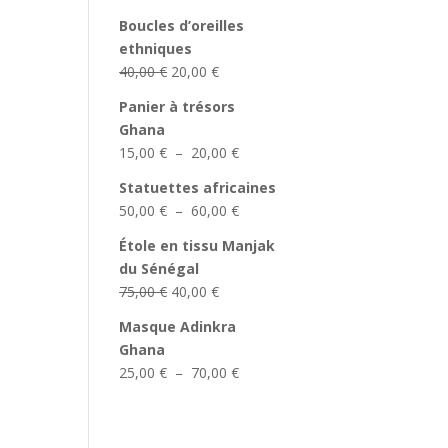
Boucles d’oreilles
ethniques
Le
Le
40,00
€
20,00
€
prix
prix
Panier à trésors
initial
actuel
Ghana
était :
est :
Plage
15,00
€
–
20,00
€
40,00 €.
20,00 €.
de
Statuettes africaines
prix :
Plage
50,00
€
–
60,00
€
15,00 €
de
à
Étole en tissu Manjak
prix :
20,00 €
du Sénégal
50,00 €
Le
Le
75,00
€
40,00
€
à
prix
prix
60,00 €
Masque Adinkra
initial
actuel
Ghana
était :
est :
Plage
25,00
€
–
70,00
€
75,00 €.
40,00 €.
de
prix :
25,00 €