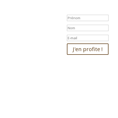
promo par mail 
votre rubrique 
J'en profite !