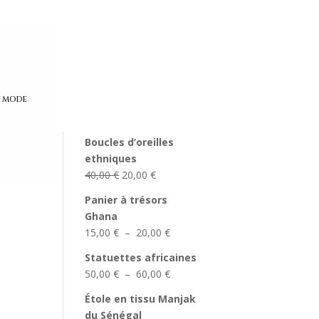
Filtrer par tarif
Nos meilleures
e mode
ventes
Boucles d’oreilles
ethniques
Le
Le
40,00
€
20,00
€
prix
prix
Panier à trésors
initial
actuel
Ghana
était :
est :
Plage
15,00
€
–
20,00
€
40,00 €.
20,00 €.
de
Statuettes africaines
prix :
Plage
50,00
€
–
60,00
€
15,00 €
de
à
Étole en tissu Manjak
prix :
20,00 €
du Sénégal