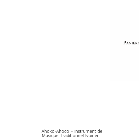
Accueil
/ Produits identifiés “percussion africaine
percussion africaine
Panier
Voici le seul résultat
Ahoko-Ahoco – Instrument de
Musique Traditionnel Ivoirien