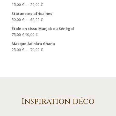
initial
actuel
Plage
15,00
€
–
20,00
€
était :
est :
de
40,00 €.
20,00 €.
Statuettes africaines
prix :
Plage
50,00
€
–
60,00
€
15,00 €
de
à
Étole en tissu Manjak du Sénégal
prix :
20,00 €
Le
Le
75,00
€
40,00
€
50,00 €
prix
prix
à
Masque Adinkra Ghana
initial
actuel
60,00 €
Plage
25,00
€
–
70,00
€
était :
est :
de
75,00 €.
40,00 €.
prix :
25,00 €
à
70,00 €
Inspiration déco