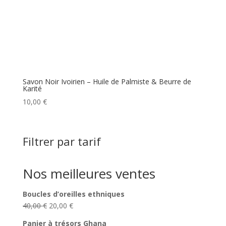
Savon Noir Ivoirien – Huile de Palmiste & Beurre de
Karité
10,00
€
Filtrer par tarif
Nos meilleures ventes
Boucles d’oreilles ethniques
Le
Le
40,00
€
20,00
€
prix
prix
Panier à trésors Ghana